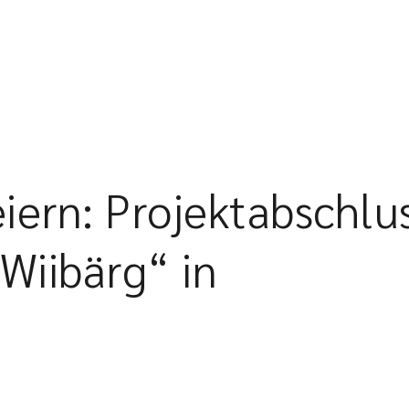
ern: Projektabschlu
iibärg“ in